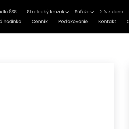
idlá ŠSS
Strelecký krúžok
Súťaže
2 % z dane
á hodinka
Cenník
Poďakovanie
Kontakt