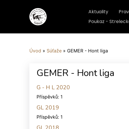
Aktuality
Prav
Poukaz - Streleck
Úvod
»
Súťaže
»
GEMER - Hont liga
GEMER - Hont liga
G - H L 2020
Příspěvků:
1
GL 2019
Příspěvků:
1
GL 2018