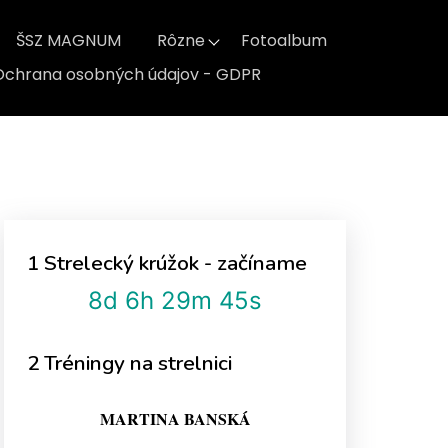
ŠSZ MAGNUM
Rôzne
Fotoalbum
Ochrana osobných údajov - GDPR
1 Strelecký krúžok - začíname
8d 6h 29m 45s
2 Tréningy na strelnici
MARTINA BANSKÁ