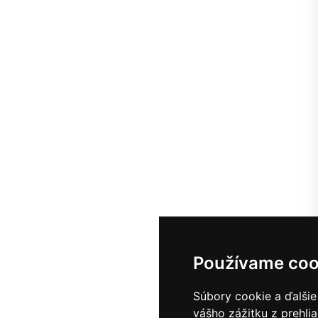
Používame coo
Súbory cookie a ďalšie
vášho zážitku z prehli