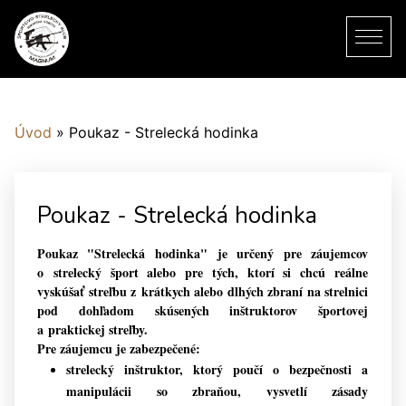
Úvod
»
Poukaz - Strelecká hodinka
Poukaz - Strelecká hodinka
Poukaz "Strelecká hodinka" je určený pre záujemcov
o strelecký šport alebo pre tých, ktorí si chcú reálne
vyskúšať streľbu z krátkych alebo dlhých zbraní na strelnici
pod dohľadom skúsených inštruktorov športovej
a praktickej streľby.
Pre záujemcu je zabezpečené:
strelecký inštruktor, ktorý poučí o bezpečnosti a
manipulácii so zbraňou, vysvetlí zásady