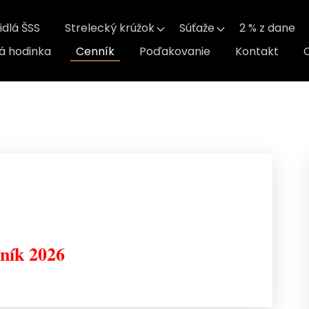
idlá ŠSS
Strelecký krúžok
Súťaže
2 % z dane
á hodinka
Cenník
Poďakovanie
Kontakt
ník 2026