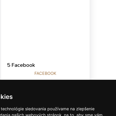
5 Facebook
FACEBOOK
Štatistiky
kies
Celkem:
1455422
Měsíc:
26325
 technológie sledovania používame na zlepšenie
Den:
186
adania našich webových stránok, na to, aby sme vám