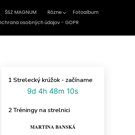
ŠSZ MAGNUM
Rôzne
Fotoalbum
Ochrana osobných údajov - GDPR
1 Strelecký krúžok - začíname
9d 4h 48m 10s
2 Tréningy na strelnici
MARTINA BANSKÁ