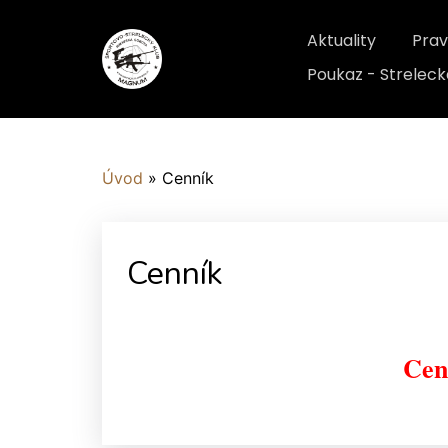
Aktuality
Prav
Poukaz - Streleck
Úvod
»
Cenník
Cenník
Cen