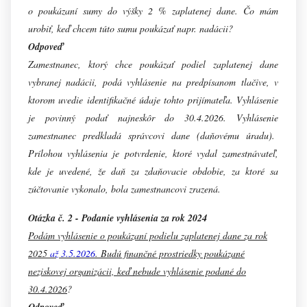
o poukázaní sumy do výšky 2 % zaplatenej dane. Čo mám
urobiť, keď chcem túto sumu poukázať napr. nadácii?
Odpoveď
Zamestnanec, ktorý chce poukázať podiel zaplatenej dane
vybranej nadácii, podá vyhlásenie na predpísanom tlačive, v
ktorom uvedie identifikačné údaje tohto prijímateľa. Vyhlásenie
je povinný podať najneskôr do 30.4.2026. V
yhlásenie
zamestnanec predkladá správcovi dane (daňovému úradu).
Prílohou vyhlásenia je potvrdenie, ktoré vydal zamestnávateľ,
kde je uvedené, že daň za zdaňovacie obdobie, za ktoré sa
zúčtovanie vykonalo, bola zamestnancovi zrazená.
Otázka č. 2 - Podanie vyhlásenia za rok 2024
Podám vyhlásenie o poukázaní podielu zaplatenej dane za rok
2025
až 3.5.2026
. Budú finančné prostriedky poukázané
neziskovej organizácii, keď nebude vyhlásenie podané do
30.4.2026
?