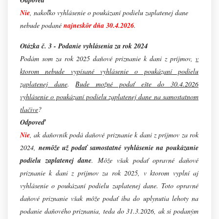
Odpoveď
Nie
, nakoľko vyhlásenie o poukázaní podielu zaplatenej dane
nebude podané
najneskôr dňa 30.4.2026
.
Otázka č. 3 - Podanie vyhlásenia za rok 2024
Podám som za rok 2025 daňové priznanie k dani z príjmov,
v
ktorom nebude vypísané vyhlásenie o poukázaní podielu
zaplatenej dane
.
Bude možné podať ešte do 30.4.2026
vyhlásenie o poukázaní podielu zaplatenej dane na samostatnom
tlačive
?
Odpoveď
Nie
, ak daňovník podá daňové priznanie k dani z príjmov za rok
2024,
nemôže už podať samostatné vyhlásenie na poukázanie
podielu zaplatenej dane
. Môže však podať opravné daňové
priznanie k dani z príjmov za rok 2025, v ktorom vyplní aj
vyhlásenie o poukázaní podielu zaplatenej dane. Toto opravné
daňové priznanie však môže podať iba do uplynutia lehoty na
podanie daňového priznania, teda do 31.3.2026, ak si podaným