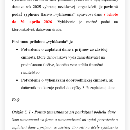
2025
je povinná
dane za rok
vybranej neziskovej organizácii,
podať vyplnené
vyhlásenia“
v lehote
tlačivo „
správcovi dane
do 30. apríla 2026
.
Vyhlásenie je možné podať na
ktoromkoľvek daňovom úrade.
Povinnou prílohou „vyhlásenia“ je
Potvrdenie o zaplatení dane z príjmov zo závislej
činnosti
, ktoré daňovníkovi vydá zamestnávateľ na
predpísanom tlačive, ktorého vzor určilo finančné
riaditeľstvo
Potvrdenie o vykonávaní dobrovoľníckej činnosti
, ak
daňovník poukazuje podiel do výšky 3 % zaplatenej dane
FAQ
Otázka č. 1 - Postup zamestnanca pri poukázaní podielu dane
Som zamestnaná vo firme a zamestnávateľ mi vydal potvrdenie o
zaplatení dane z príjmov zo závislej činnosti na účely vyhlásenia