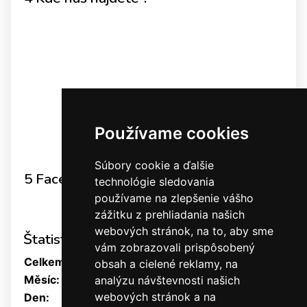
Používame cookies
Súbory cookie a ďalšie
5 Facebook
technológie sledovania
používame na zlepšenie vášho
FACEBOOK
zážitku z prehliadania našich
webových stránok, na to, aby sme
Štatistiky
vám zobrazovali prispôsobený
Celkem:
1457073
obsah a cielené reklamy, na
Měsíc:
14745
analýzu návštevnosti našich
webových stránok a na
Den:
650