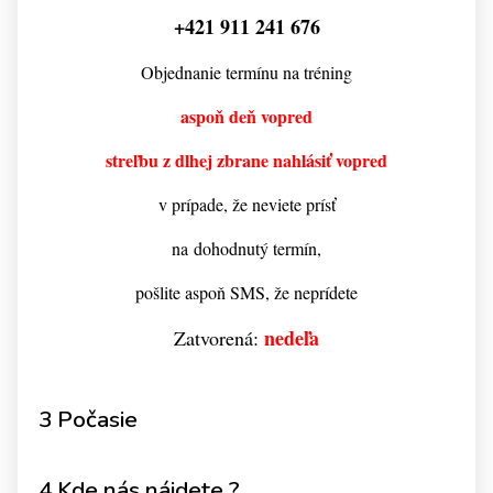
+421 911 241 676
Objednanie termínu na tréning
aspoň deň vopred
streľbu z dlhej zbrane nahlásiť vopred
v prípade, že neviete prísť
na dohodnutý termín,
pošlite aspoň SMS, že neprídete
nedeľa
Zatvorená:
3 Počasie
4 Kde nás nájdete ?