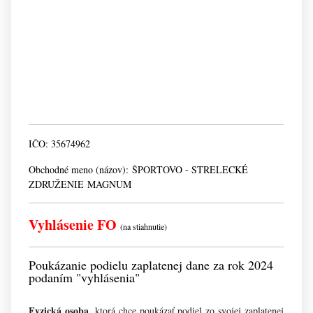
IČO:
35674962
Obchodné meno (názov):
ŠPORTOVO - STRELECKÉ
ZDRUŽENIE MAGNUM
Vyhlásenie FO
(na stiahnutie)
Poukázanie podielu zaplatenej dane za rok 2024
podaním "vyhlásenia"
Fyzická osoba
, ktorá chce poukázať podiel zo svojej zaplatenej