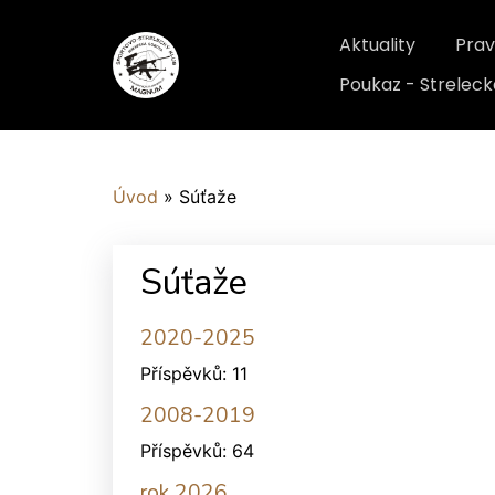
Aktuality
Prav
Poukaz - Streleck
Úvod
»
Súťaže
Súťaže
2020-2025
Příspěvků:
11
2008-2019
Příspěvků:
64
rok 2026