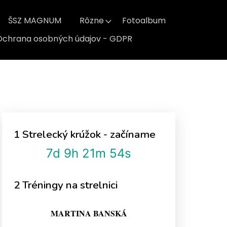
ŠSZ MAGNUM
Rôzne
Fotoalbum
Ochrana osobných údajov - GDPR
1 Strelecký krúžok - začíname
7d 9h 21m 54s
2 Tréningy na strelnici
MARTINA BANSKÁ